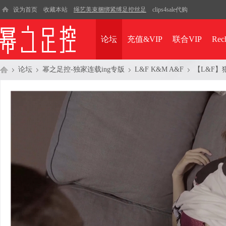
设为首页
收藏本站
绳艺美束捆绑紧缚足控丝足
clips4sale代购
论坛
充值&VIP
联合VIP
Rec
论坛
幂之足控-独家连载ing专版
L&F K&M A&F
【L&F
幂
»
›
›
›
之